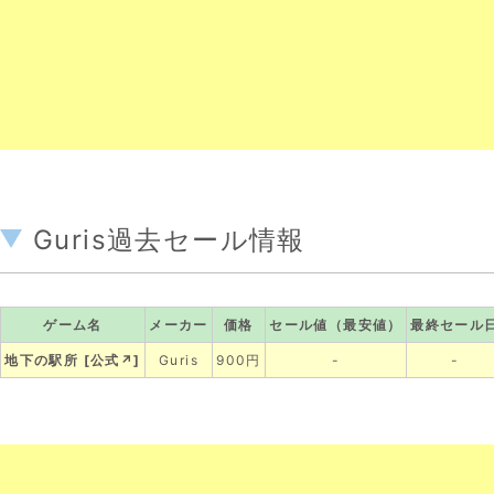
Guris過去セール情報
ゲーム名
メーカー
価格
セール値（最安値）
最終セール
地下の駅所
[
公式↗
]
Guris
900円
-
-