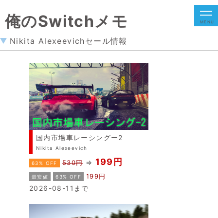
俺のSwitchメモ
MENU
Nikita Alexeevichセール情報
国内市場車レーシングー2
Nikita Alexeevich
199円
⇒
530円
63% OFF
199円
最安値
63% OFF
2026-08-11まで